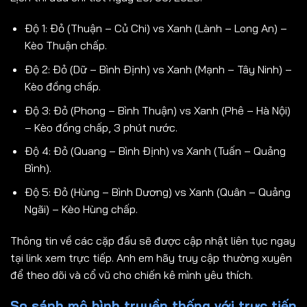
Độ 1: Đỏ (Thuận – Củ Chi) vs Xanh (Lành – Long An) –
Kèo Thuận chấp.
Độ 2: Đỏ (Dữ – Bình Định) vs Xanh (Mạnh – Tây Ninh) –
Kèo đồng chấp.
Độ 3: Đỏ (Phong – Bình Thuận) vs Xanh (Phê – Hà Nội)
– Kèo đồng chấp, 3 phút nước.
Độ 4: Đỏ (Quang – Bình Định) vs Xanh (Tuấn – Quảng
Bình).
Độ 5: Đỏ (Hùng – Bình Dương) vs Xanh (Quân – Quảng
Ngãi) – Kèo Hùng chấp.
Thông tin về các cặp đấu sẽ được cập nhật liên tục ngay
tại link xem trực tiếp. Anh em hãy truy cập thường xuyên
để theo dõi và cổ vũ cho chiến kê mình yêu thích.
So sánh mô hình truyền thống với trực tiếp