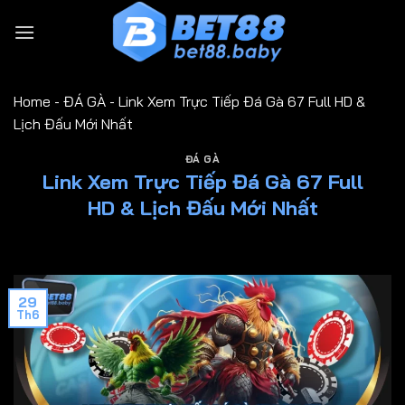
Skip
to
content
Home
-
ĐÁ GÀ
-
Link Xem Trực Tiếp Đá Gà 67 Full HD &
Lịch Đấu Mới Nhất
ĐÁ GÀ
Link Xem Trực Tiếp Đá Gà 67 Full
HD & Lịch Đấu Mới Nhất
29
Th6