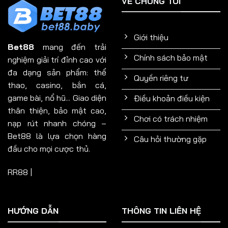
VỀ CHÚNG TÔI
Xổ số 3 miền: Đây là kiểu chơi được săn đón hàng đầu tại
BET88 bởi có nhiều đài quay cùng kèo cược mà người
chơi có thể thử. Với cơ chế thưởng khủng thì thành viên
Giới thiệu
còn ngại gì mà không tham gia ngay với các kèo như bao
Bet88
mang đến trải
Chính sách bảo mật
lô, 3 càng, xiên, đầu đuôi,…
nghiệm giải trí đỉnh cao với
đa dạng sản phẩm: thể
Siêu tốc: Hình thức này khá tương tự với lô đề 3 miền tuy
Quyền riêng tư
thao, casino, bắn cá,
nhiên hội viên sẽ được thoải mái lựa chọn thời gian các kỳ
game bài, nổ hũ... Giao diện
Điều khoản điều kiện
quay. Chỉ cần chốt số và lựa chọn các khung từ 1 – 30
thân thiện, bảo mật cao,
giây, 1- 45 phút bạn sẽ biết kết quả và được trả thưởng
Chơi có trách nhiệm
nạp rút nhanh chóng –
tức thời.
Bet88 là lựa chọn hàng
Câu hỏi thường gặp
Mega 6/45: Kiểu chơi xổ số này khá là mới lạ và được
đầu cho mọi cược thủ.
đông đảo thành viên săn đón để dự đoán những con số
may mắn. Lúc này bạn có thể chơi theo cách truyền
RR88
|
thống là dự đoán 6 con số từ 01 – 45 hoặc mua từ bao 5
– 18 với nhiều mức vốn.
HƯỚNG DẪN
THÔNG TIN LIÊN HỆ