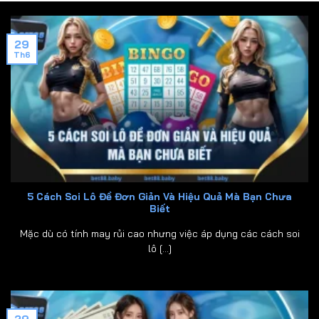
nhanh chóng trở thành cơn sốt và thu hút được đông
đảo người chơi. Thông qua việc lựa chọn nhiều phiên bản
thú vị để dự đoán cùng hệ số thưởng khủng sẽ mang đến
29
Th6
cơ hội kiếm tiền khó lòng bỏ qua. Nếu bạn vẫn đang còn
phân vân thì hãy cùng chúng tôi khám phá ngay những
điểm đáng để trải nghiệm ở chuyên mục giải trí này.
5 Cách Soi Lô Đề Đơn Giản Và Hiệu Quả Mà Bạn Chưa
Biết
Mặc dù có tính may rủi cao nhưng việc áp dụng các cách soi
lô [...]
Khám phá sức hút từ sảnh xổ số BET88 cực hot
29