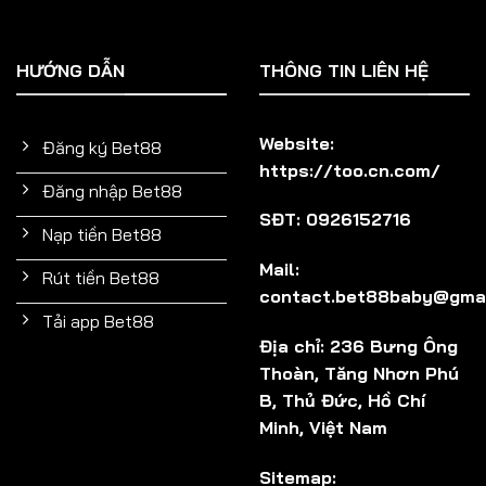
HƯỚNG DẪN
THÔNG TIN LIÊN HỆ
Website:
Đăng ký Bet88
https://too.cn.com/
Đăng nhập Bet88
SĐT: 0926152716
Nạp tiền Bet88
Mail:
Rút tiền Bet88
contact.bet88baby@gma
Tải app Bet88
Địa chỉ: 236 Bưng Ông
Thoàn, Tăng Nhơn Phú
B, Thủ Đức, Hồ Chí
Minh, Việt Nam
Sitemap: