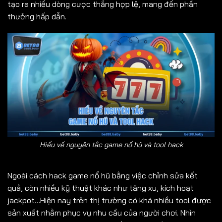
tạo ra nhiều dòng cược thắng hợp lệ, mang đến phần
thưởng hấp dẫn.
Hiểu về nguyên tắc game nổ hũ và tool hack
Ngoài cách hack game nổ hũ bằng việc chỉnh sửa kết
quả, còn nhiều kỹ thuật khác như tăng xu, kích hoạt
jackpot…Hiện nay trên thị trường có khá nhiều tool được
sản xuất nhằm phục vụ nhu cầu của người chơi. Nhìn