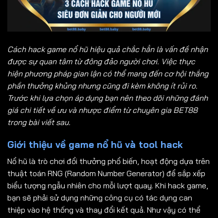
Cách hack game nổ hũ
hiệu quả chắc hẳn là vấn đề nhận
được sự quan tâm từ đông đảo người chơi. Việc thực
hiện phương pháp gian lận có thể mang đến cơ hội thắng
phần thưởng khủng nhưng cũng đi kèm không ít rủi ro.
Trước khi lựa chọn áp dụng bạn nên theo dõi những đánh
giá chi tiết về ưu và nhược điểm từ chuyên gia BET88
trong bài viết sau.
Giới thiệu về game nổ hũ và tool hack
Nổ hũ là trò chơi đổi thưởng phổ biến, hoạt động dựa trên
thuật toán RNG (Random Number Generator) để sắp xếp
biểu tượng ngẫu nhiên cho mỗi lượt quay. Khi hack game,
bạn sẽ phải sử dụng những công cụ có tác dụng can
thiệp vào hệ thống và thay đổi kết quả. Như vậy có thể