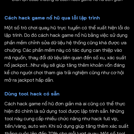
Cách hack game nổ hũ qua lỗi lập trình
Một số trò chơi quay hũ trực tuyến có thể xuất hiện lỗi do
lập trình. Do đó cách hack game nổ hũ bằng việc sử dụng
phần mềm chỉnh sửa dữ liệu hệ thống cũng khá được ưa
chuộng. Các phần mềm này có tác dụng can thiệp vào
mã nguồn, thay đổi dữ liệu liên quan đến số xu, xác suất
nổ jackpot…Như vậy sẽ giúp tăng thêm khoản vốn đáng
kể cho người chơi tham gia trải nghiệm cũng như cơ hội
mở ra jackpot hấp dẫn.
Dùng tool hack có sẵn
Cách hack game nổ hũ đơn giản mà ai cũng có thể thực
hiện đó chính là sử dụng tool được lập trình sẵn. Những
tool này cung cấp nhiều chức năng như hack full vip,
tiền/vàng, auto win. Khi sử dụng giúp tăng thêm xác suất
thắng cuộc lên đến 70% cho mỗi lượt quay. Một số tool