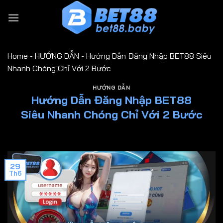
Skip
to
content
Home
-
HƯỚNG DẪN
-
Hướng Dẫn Đăng Nhập BET88 Siêu
Nhanh Chóng Chỉ Với 2 Bước
HƯỚNG DẪN
Hướng Dẫn Đăng Nhập BET88
Siêu Nhanh Chóng Chỉ Với 2 Bước
29
Th6