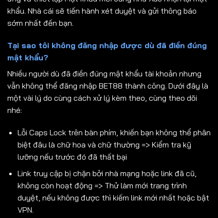
khẩu. Nhà cái sẽ tiến hành xét duyệt và gửi thông báo
sớm nhất đến bạn.
Tại sao tôi không đăng nhập được dù đã điền đúng
mật khẩu?
Nhiều người dù đã điền đúng mật khẩu tài khoản nhưng
vẫn không thể đăng nhập BET88 thành công. Dưới đây là
một vài lý do cùng cách xử lý kèm theo, cùng theo dõi
nhé:
Lỗi Caps Lock trên bàn phím, khiến bạn không thể phân
biệt đâu là chữ hoa và chữ thường => Kiểm tra kỹ
lưỡng nếu trước đó đã thất bại
Link truy cập bị chặn bởi nhà mạng hoặc link đã cũ,
không còn hoạt động => Thử làm mới trang trình
duyệt, nếu không được thì kiếm link mới nhất hoặc bật
VPN.