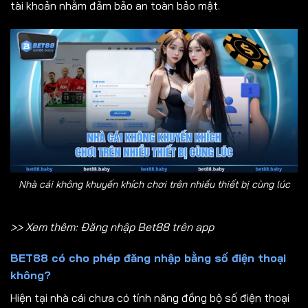
tài khoản nhằm đảm bảo an toàn bảo mật.
Nhà cái không khuyến khích chơi trên nhiều thiết bị cùng lúc
>> Xem thêm:
Đăng nhập Bet88 trên app
BET88 có cho phép đăng nhập bằng số điện thoại
không?
Hiện tại nhà cái chưa có tính năng đồng bộ số điện thoại