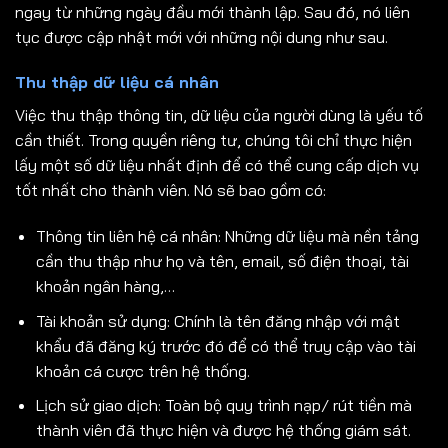
ngay từ những ngày đầu mới thành lập. Sau đó, nó liên
tục được cập nhật mới với những nội dung như sau.
Thu thập dữ liệu cá nhân
Việc thu thập thông tin, dữ liệu của người dùng là yếu tố
cần thiết. Trong
quyền riêng tư
, chúng tôi chỉ thực hiện
lấy một số dữ liệu nhất định để có thể cung cấp dịch vụ
tốt nhất cho thành viên. Nó sẽ bao gồm có:
Thông tin liên hệ cá nhân: Những dữ liệu mà nền tảng
cần thu thập như họ và tên, email, số điện thoại, tài
khoản ngân hàng,…
Tài khoản sử dụng: Chính là tên đăng nhập với mật
khẩu đã đăng ký trước đó để có thể truy cập vào tài
khoản cá cược trên hệ thống.
Lịch sử giao dịch: Toàn bộ quy trình nạp/ rút tiền mà
thành viên đã thực hiện và được hệ thống giám sát.