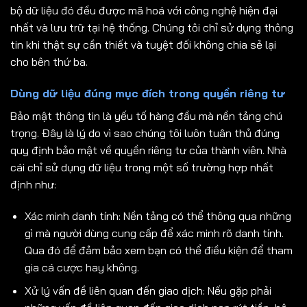
bộ dữ liệu đó đều được mã hoá với công nghệ hiện đại
nhất và lưu trữ tại hệ thống. Chúng tôi chỉ sử dụng thông
tin khi thật sự cần thiết và tuyệt đối không chia sẻ lại
cho bên thứ ba.
Dùng dữ liệu đúng mục đích trong quyền riêng tư
Bảo mật thông tin là yếu tố hàng đầu mà nền tảng chú
trọng. Đây là lý do vì sao chúng tôi luôn tuân thủ đúng
quy định bảo mật về quyền riêng tư của thành viên. Nhà
cái chỉ sử dụng dữ liệu trong một số trường hợp nhất
định như:
Xác minh danh tính: Nền tảng có thể thông qua những
gì mà người dùng cung cấp để xác minh rõ danh tính.
Qua đó để đảm bảo xem bạn có thể điều kiện để tham
gia cá cược hay không.
Xử lý vấn đề liên quan đến giao dịch: Nếu gặp phải