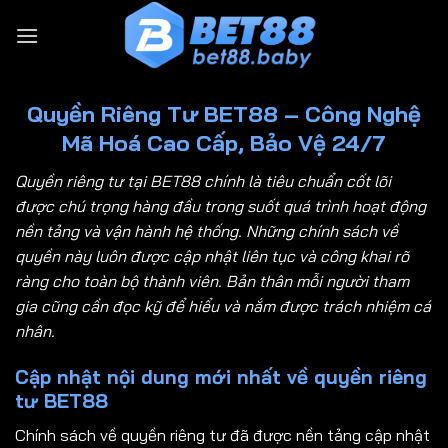
Skip
to
content
Quyền Riêng Tư BET88 – Công Nghệ
Mã Hoá Cao Cấp, Bảo Vệ 24/7
Quyền riêng tư tại
BET88
chính là tiêu chuẩn cốt lõi
được chú trọng hàng đầu trong suốt quá trình hoạt động
nền tảng và vận hành hệ thống. Những chính sách về
quyền này luôn được cập nhật liên tục và công khai rõ
ràng cho toàn bộ thành viên. Bản thân mỗi người tham
gia cũng cần đọc kỹ để hiểu và nắm được trách nhiệm cá
nhân.
Cập nhật nội dung mới nhất về quyền riêng
tư BET88
Chính sách về quyền riêng tư đã được nền tảng cập nhật