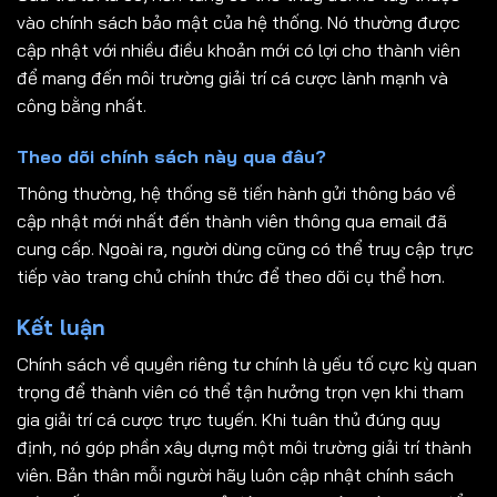
vào chính sách bảo mật của hệ thống. Nó thường được
cập nhật với nhiều điều khoản mới có lợi cho thành viên
để mang đến môi trường giải trí cá cược lành mạnh và
công bằng nhất.
Theo dõi chính sách này qua đâu?
Thông thường, hệ thống sẽ tiến hành gửi thông báo về
cập nhật mới nhất đến thành viên thông qua email đã
cung cấp. Ngoài ra, người dùng cũng có thể truy cập trực
tiếp vào trang chủ chính thức để theo dõi cụ thể hơn.
Kết luận
Chính sách về quyền riêng tư chính là yếu tố cực kỳ quan
trọng để thành viên có thể tận hưởng trọn vẹn khi tham
gia giải trí cá cược trực tuyến. Khi tuân thủ đúng quy
định, nó góp phần xây dựng một môi trường giải trí thành
viên. Bản thân mỗi người hãy luôn cập nhật chính sách